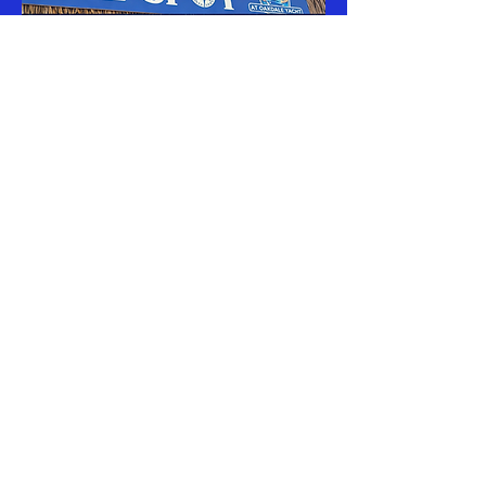
OAKDALE YACHT
520 Shore Dr, Oakdale